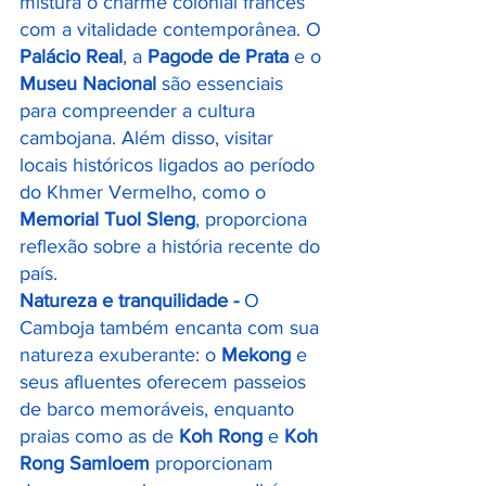
mistura o charme colonial francês 
com a vitalidade contemporânea. O 
Palácio Real
, a 
Pagode de Prata
 e o 
Museu Nacional
 são essenciais 
para compreender a cultura 
cambojana. Além disso, visitar 
locais históricos ligados ao período 
do Khmer Vermelho, como o 
Memorial Tuol Sleng
, proporciona 
reflexão sobre a história recente do 
país.
Natureza e tranquilidade - 
O 
Camboja também encanta com sua 
natureza exuberante: o 
Mekong
 e 
seus afluentes oferecem passeios 
de barco memoráveis, enquanto 
praias como as de 
Koh Rong
 e 
Koh 
Rong Samloem
 proporcionam 