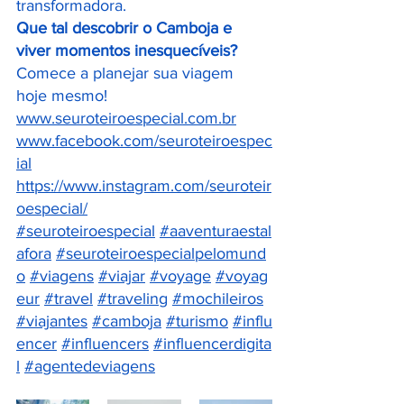
transformadora.
Que tal descobrir o Camboja e 
viver momentos inesquecíveis?
Comece a planejar sua viagem 
hoje mesmo!
www.seuroteiroespecial.com.br
www.facebook.com/seuroteiroespec
ial
https://www.instagram.com/seuroteir
oespecial/
#seuroteiroespecial
#aaventuraestal
afora
#seuroteiroespecialpelomund
o
#viagens
#viajar
#voyage
#voyag
eur
#travel
#traveling
#mochileiros
#viajantes
#
camboja
#turismo
#influ
encer
#influencers
#influencerdigita
l
#agentedeviagens