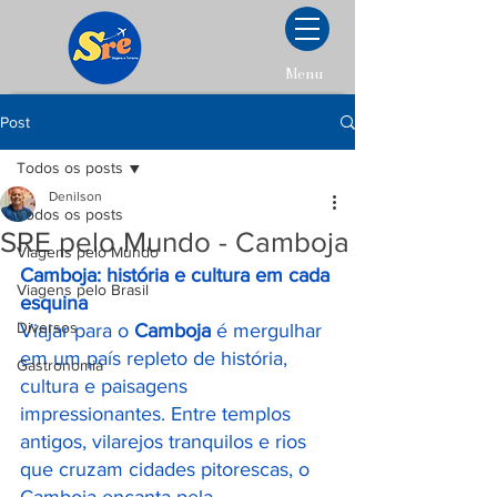
Menu
Post
Todos os posts
Denilson
Todos os posts
SRE pelo Mundo - Camboja
Viagens pelo Mundo
Camboja: história e cultura em cada 
Viagens pelo Brasil
esquina
Diversos
Viajar para o 
Camboja
 é mergulhar 
em um país repleto de história, 
Gastronomia
cultura e paisagens 
impressionantes. Entre templos 
antigos, vilarejos tranquilos e rios 
que cruzam cidades pitorescas, o 