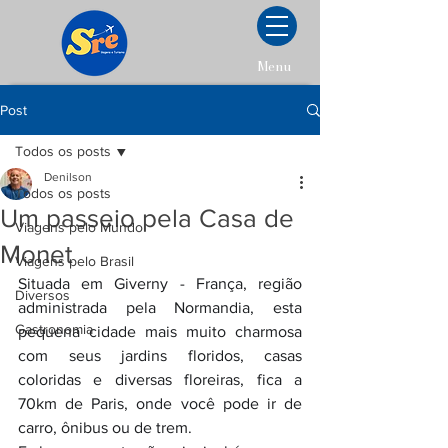
Menu
Post
Todos os posts
Denilson
Todos os posts
Um passeio pela Casa de
Viagens pelo Mundo
Monet
Viagens pelo Brasil
Situada em Giverny - França, região 
Diversos
administrada pela Normandia, esta 
Gastronomia
pequena cidade mais muito charmosa 
com seus jardins floridos, casas 
coloridas e diversas floreiras, fica a 
70km de Paris, onde você pode ir de 
carro, ônibus ou de trem.